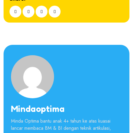
Mindaoptima
Minda Optima bantu anak 4+ tahun ke atas kuasai
lancar membaca BM & BI dengan teknik artikulasi,