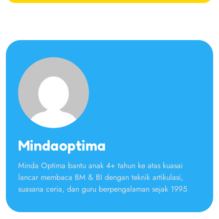
Mindaoptima
Minda Optima bantu anak 4+ tahun ke atas kuasai
lancar membaca BM & BI dengan teknik artikulasi,
suasana ceria, dan guru berpengalaman sejak 1995