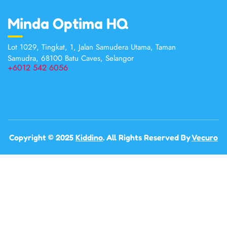
Minda Optima HQ
Lot 1029, Tingkat, 1, Jalan Samudera Utama, Taman
Samudra, 68100 Batu Caves, Selangor
+6012 542 6056
Copyright © 2025
Kiddino
. All Rights Reserved By
Vecuro