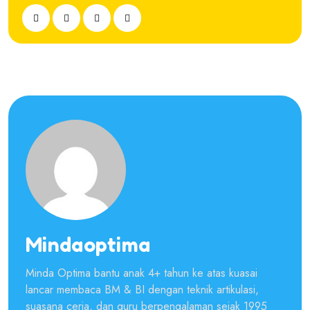
Mindaoptima
Minda Optima bantu anak 4+ tahun ke atas kuasai
lancar membaca BM & BI dengan teknik artikulasi,
suasana ceria, dan guru berpengalaman sejak 1995