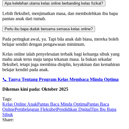
Apa kelebihan utama kelas online berbanding kelas fizikal?
Lebih fleksibel, menjimatkan masa, dan membolehkan ibu bapa
pantau anak dari rumah.
Perlu ibu bapa duduk bersama semasa kelas online?
Pada peringkat awal, ya. Tapi bila anak dah biasa, mereka boleh
belajar sendiri dengan pengawasan minimum.
Kelas online ialah penyelesaian terbaik bagi keluarga sibuk yang
mahu anak terus maju tanpa tekanan masa. Ia bukan sekadar
fleksibel, tetapi juga membina disiplin, keyakinan dan kemahiran
belajar kendiri pada anak.
📞
Tanya Tentang Program Kelas Membaca Minda Optima
Dikemas kini pada: Oktober 2025
Tags:
Kelas Online Anak
Pantas Baca Minda Optima
Pantas Baca
Online
Pembelajaran Fleksibel
Pendidikan Digital
Tips Ibu Bapa
Sibuk
Share: