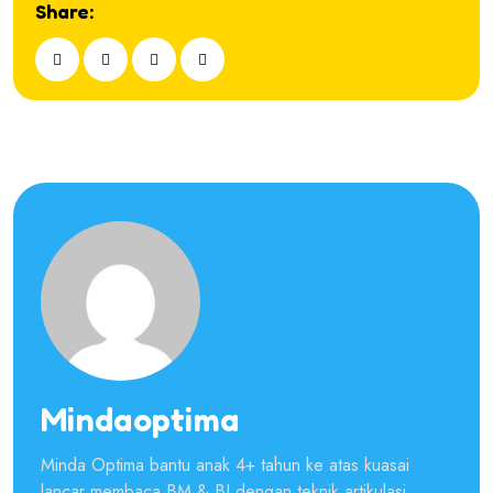
Share:
Mindaoptima
Minda Optima bantu anak 4+ tahun ke atas kuasai
lancar membaca BM & BI dengan teknik artikulasi,