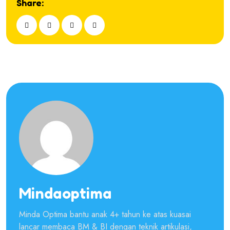
Share:
Mindaoptima
Minda Optima bantu anak 4+ tahun ke atas kuasai
lancar membaca BM & BI dengan teknik artikulasi,