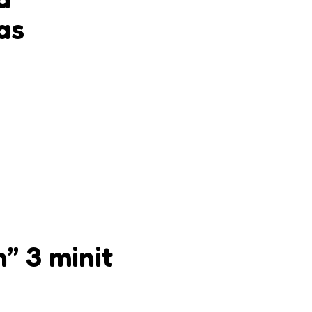
kas
n” 3 minit