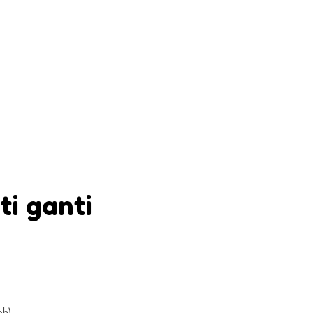
iti ganti
eh)