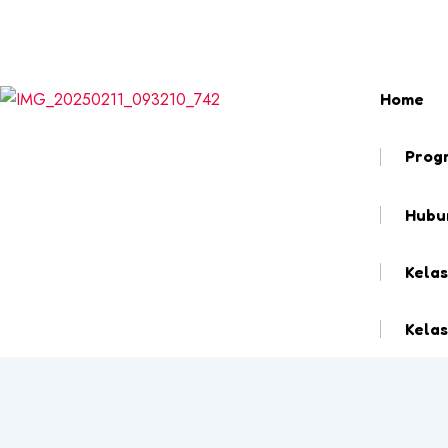
Email
web@pantasmembaca.com
Phone
+
Home
Prog
Hubu
Kela
Kelas