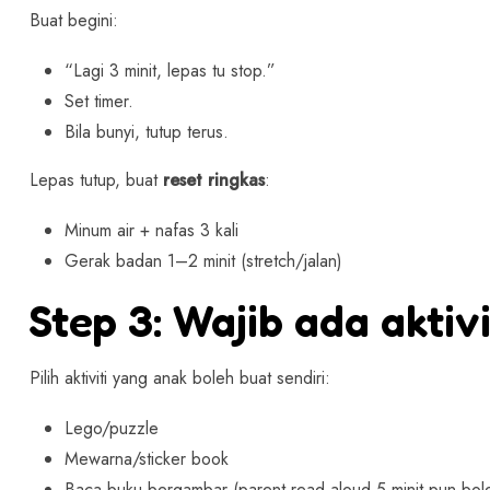
Buat begini:
“Lagi 3 minit, lepas tu stop.”
Set timer.
Bila bunyi, tutup terus.
Lepas tutup, buat
reset ringkas
:
Minum air + nafas 3 kali
Gerak badan 1–2 minit (stretch/jalan)
Step 3: Wajib ada aktiv
Pilih aktiviti yang anak boleh buat sendiri:
Lego/puzzle
Mewarna/sticker book
Baca buku bergambar (parent read aloud 5 minit pun bol