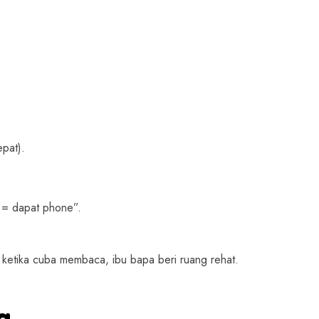
epat).
m = dapat phone”.
a