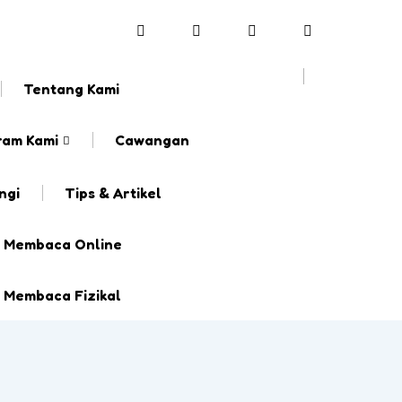
6012 542 6056
Tentang Kami
ram Kami
Cawangan
ngi
Tips & Artikel
s Membaca Online
 Membaca Fizikal