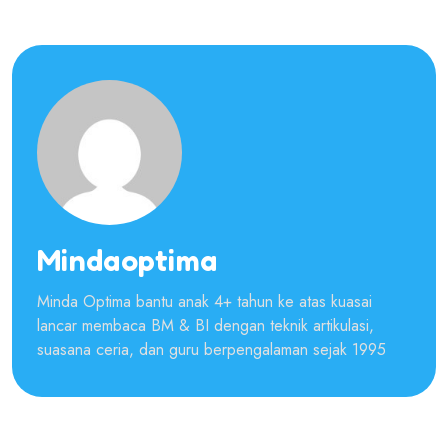
Mindaoptima
Minda Optima bantu anak 4+ tahun ke atas kuasai
lancar membaca BM & BI dengan teknik artikulasi,
suasana ceria, dan guru berpengalaman sejak 1995