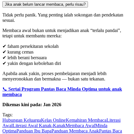
Jika anak belum lancar membaca, perlu risau?
Tidak perlu panik. Yang penting ialah sokongan dan pendekatan
sesuai.
Membaca awal bukan untuk menjadikan anak “terlalu pandai”,
tetapi untuk membantu mereka:
✔ faham persekitaran sekolah
✔ kurang cemas
✔ lebih berani bersuara
✔ yakin dengan kebolehan diri
Apabila anak yakin, proses pembelajaran menjadi lebih
menyeronokkan dan bermakna — bukan satu tekanan.
📞
Sertai Program Pantas Baca Minda Optima untuk anak
membaca
Dikemas kini pada: Jan 2026
Tags:
Hubungan Keluarga
Kelas Online
Kemahiran Membaca
Literasi
Awal
Literasi Awal Kanak-Kanak
Membaca Awal
Minda
Optima
Panduan Ibu Bapa
Panduan Membaca Anak
Pantas Baca