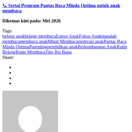
📞
Sertai Program Pantas Baca Minda Optima untuk anak
membaca
Dikemas kini pada: Mei 2026
Tags:
belajar anak
belajar membaca
Emosi Anak
Fokus Anak
masalah
membaca
membaca anak
Minat Membaca
motivasi anak
Pantas Baca
Minda Optima
Parenting
pendidikan anak
Perkembangan Anak
Rutin
Belajar
Rutin Membaca
Tips Ibu Bapa
Share: