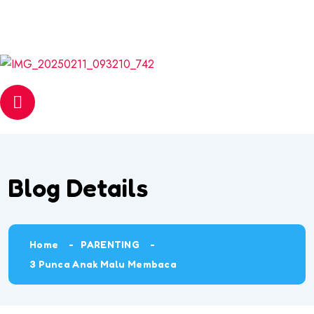
Email
web@pantasmembaca.com
Phone
+6012 542 6056
Blog Details
Home
PARENTING
3 Punca Anak Malu Membaca