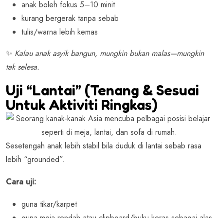
anak boleh fokus 5–10 minit
kurang bergerak tanpa sebab
tulis/warna lebih kemas
✨
Kalau anak asyik bangun, mungkin bukan malas—mungkin
tak selesa.
Uji “Lantai” (Tenang & Sesuai
Untuk Aktiviti Ringkas)
Sesetengah anak lebih stabil bila duduk di lantai sebab rasa
lebih “grounded”.
Cara uji:
guna tikar/karpet
guna meja rendah atau clipboard/buku keras sebagai alas