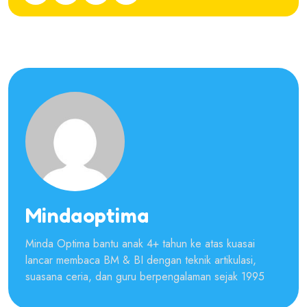
Mindaoptima
Minda Optima bantu anak 4+ tahun ke atas kuasai
lancar membaca BM & BI dengan teknik artikulasi,
suasana ceria, dan guru berpengalaman sejak 1995