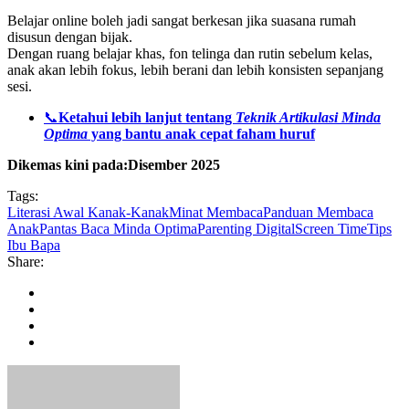
Belajar online boleh jadi sangat berkesan jika suasana rumah
disusun dengan bijak.
Dengan ruang belajar khas, fon telinga dan rutin sebelum kelas,
anak akan lebih fokus, lebih berani dan lebih konsisten sepanjang
sesi.
📞
Ketahui lebih lanjut tentang
Teknik
Artikulasi
Minda
Optima
yang bantu anak cepat faham huruf
Dikemas kini pada:Disember 2025
Tags:
Literasi Awal Kanak-Kanak
Minat Membaca
Panduan Membaca
Anak
Pantas Baca Minda Optima
Parenting Digital
Screen Time
Tips
Ibu Bapa
Share: