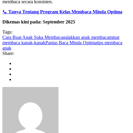
membaca secara konsisten.
📞
Tanya Tentang Program Kelas Membaca Minda Optima
Dikemas kini pada: September 2025
Tags:
Cara Buat Anak Suka Membaca
galakkan anak membaca
minat
membaca kanak-kanak
Pantas Baca Minda Optima
tips membaca
anak
Share: