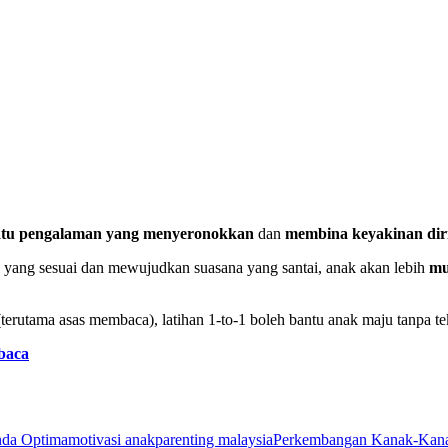
atu pengalaman yang menyeronokkan
dan
membina keyakinan diri
 yang sesuai dan mewujudkan suasana yang santai, anak akan lebih
mu
terutama asas membaca), latihan 1-to-1 boleh bantu anak maju tanpa te
baca
da Optima
motivasi anak
parenting malaysia
Perkembangan Kanak-Kan