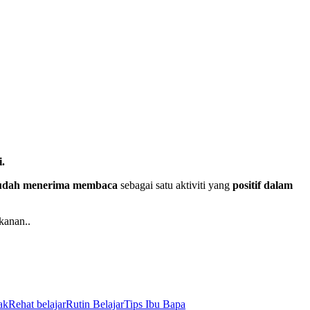
.
dah menerima membaca
sebagai satu aktiviti yang
positif dalam
kanan..
ak
Rehat belajar
Rutin Belajar
Tips Ibu Bapa