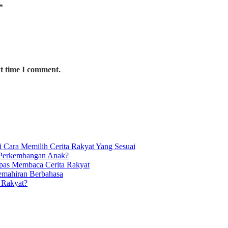
*
xt time I comment.
 Cara Memilih Cerita Rakyat Yang Sesuai
 Perkembangan Anak?
epas Membaca Cerita Rakyat
emahiran Berbahasa
 Rakyat?