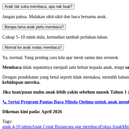
Anak tak suka membaca, apa nak buat?
Jangan paksa. Mulakan sikit-sikit dan baca bersama anak.
Berapa lama anak perlu membaca?
Cukup 5–10 minit dulu, kemudian tambah perlahan-lahan.
Normal ke anak malas membaca?
Ya, normal. Yang penting cara kita ajar mesti santai dan seronok.
Membaca
tidak sepatutnya menjadi satu beban kepada anak, tetapi
s
Dengan pendekatan yang betul seperti tidak memaksa, memilih bahan
kehidupan mereka.
Jika tuan/puan mahu anak lebih yakin sebelum masuk Tahun 1
(
📞
Sertai Program Pantas Baca Minda Optima untuk anak mem
Dikemas kini pada: April 2026
Tags:
anak 4-10 tahun
Anak Cepat Bosan
cara ajar membaca
Fokus Anak
Min