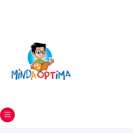
Email
web@pantasmembaca.com
Phone
+6012 542 6056