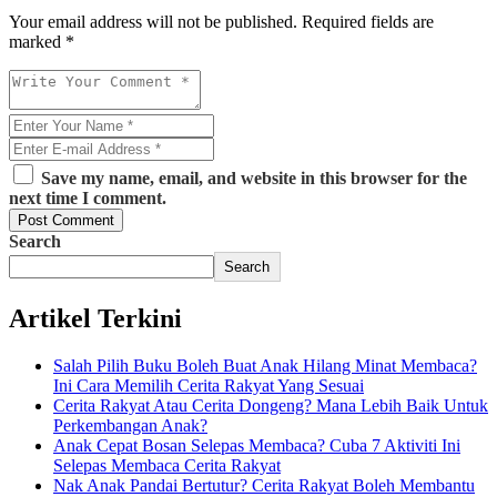
Your email address will not be published. Required fields are
marked *
Save my name, email, and website in this browser for the
next time I comment.
Post Comment
Search
Search
Artikel Terkini
Salah Pilih Buku Boleh Buat Anak Hilang Minat Membaca?
Ini Cara Memilih Cerita Rakyat Yang Sesuai
Cerita Rakyat Atau Cerita Dongeng? Mana Lebih Baik Untuk
Perkembangan Anak?
Anak Cepat Bosan Selepas Membaca? Cuba 7 Aktiviti Ini
Selepas Membaca Cerita Rakyat
Nak Anak Pandai Bertutur? Cerita Rakyat Boleh Membantu