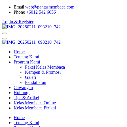
Email
web@pantasmembaca.com
Phone
+6012 542 6056
Login & Register
Home
Tentang Kami
Program Kami
Pakej Kelas Membaca
Kempen & Promosi
Galeri
Pendaftaran
Cawangan
Hubungi
Tips & Artikel
Kelas Membaca Online
Kelas Membaca Fizikal
Home
Tentang Kami