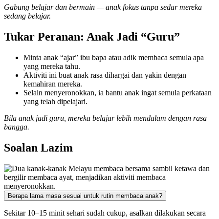
Gabung belajar dan bermain — anak fokus tanpa sedar mereka
sedang belajar.
Tukar Peranan: Anak Jadi “Guru”
Minta anak “ajar” ibu bapa atau adik membaca semula apa
yang mereka tahu.
Aktiviti ini buat anak rasa dihargai dan yakin dengan
kemahiran mereka.
Selain menyeronokkan, ia bantu anak ingat semula perkataan
yang telah dipelajari.
Bila anak jadi guru, mereka belajar lebih mendalam dengan rasa
bangga.
Soalan Lazim
Berapa lama masa sesuai untuk rutin membaca anak?
Sekitar 10–15 minit sehari sudah cukup, asalkan dilakukan secara