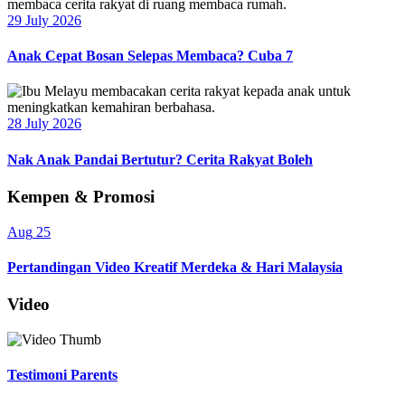
29 July 2026
Anak Cepat Bosan Selepas Membaca? Cuba 7
28 July 2026
Nak Anak Pandai Bertutur? Cerita Rakyat Boleh
Kempen & Promosi
Aug
25
Pertandingan Video Kreatif Merdeka & Hari Malaysia
Video
Testimoni Parents