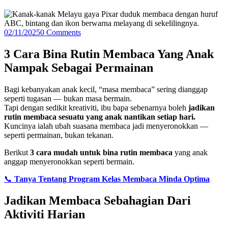
02/11/2025
0 Comments
3 Cara Bina Rutin Membaca Yang Anak
Nampak Sebagai Permainan
Bagi kebanyakan anak kecil, “masa membaca” sering dianggap
seperti tugasan — bukan masa bermain.
Tapi dengan sedikit kreativiti, ibu bapa sebenarnya boleh
jadikan
rutin membaca sesuatu yang anak nantikan setiap hari.
Kuncinya ialah ubah suasana membaca jadi menyeronokkan —
seperti permainan, bukan tekanan.
Berikut
3 cara mudah untuk bina rutin membaca
yang anak
anggap menyeronokkan seperti bermain.
📞
Tanya Tentang Program Kelas Membaca Minda Optima
Jadikan Membaca Sebahagian Dari
Aktiviti Harian