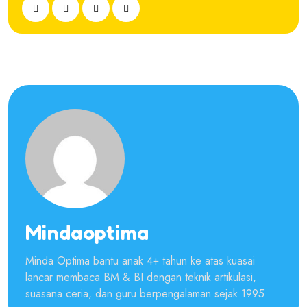
Mindaoptima
Minda Optima bantu anak 4+ tahun ke atas kuasai
lancar membaca BM & BI dengan teknik artikulasi,
suasana ceria, dan guru berpengalaman sejak 1995