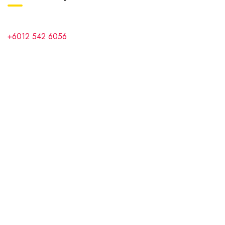
Lot 1029, Tingkat, 1, Jalan Samudera Utama,
Taman Samudra, 68100 Batu Caves, Selangor
+6012 542 6056
Copyright © 2025
Kiddino
. All Rights Reserved By
Vecuro